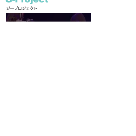
ジープロジェクト
日本初バスキングブームを起こしたG-Project
魅力はハイクオリティーなダンスと作品撮影！
GAZAのアイドルとして世界に自分を発信しよう！
More→
Home
Access