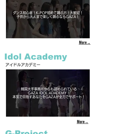
ダンス初心者！K-POP初めて踊る方！大歓迎！
子供から大人まで楽しく踊るならGAZA！
More→
Idol Academy
アイドルアカデミー
韓国大手事務所からも認められている
GAZA IDOL ADADEMY！
本気で目指すあなたをGAZAが全力でサポート！
More→
G-Project