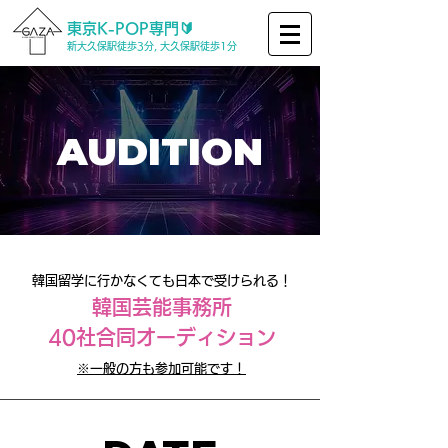
東京K-POP専門🔰
新大久保駅徒歩3分, 大久保駅徒歩1分
AUDITION
韓国留学に行かなくても日本で受けられる！
韓国芸能事務所
40社合同オーディション
​※一般の方も参加可能です！