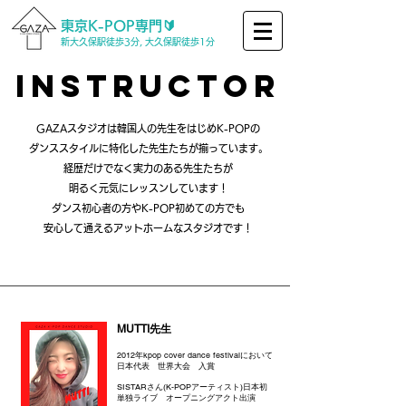
東京K-POP専門🔰
新大久保駅徒歩3分, 大久保駅徒歩1分
INSTRUCTOR
GAZAスタジオは韓国人の先生をはじめK-POPの
ダンススタイルに特化した先生たちが揃っています。
経歴だけでなく実力のある先生たちが
明るく元気にレッスンしています！
ダンス初心者の方やK-POP初めての方でも
安心して通えるアットホームなスタジオです！
MUTTI先生
2012年kpop cover dance festivalにおいて
日本代表 世界大会 入賞
SISTARさん(K-POPアーティスト)日本初
単独ライブ オープニングアクト出演