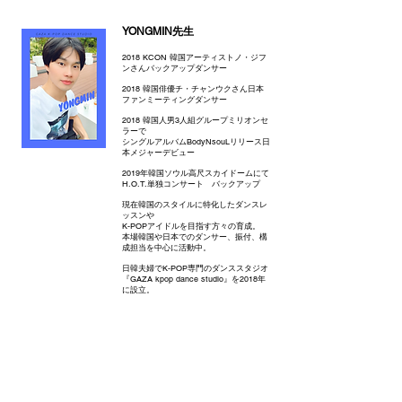
YONGMIN先生
2018 KCON 韓国アーティストノ・ジフ
ンさんバックアップダンサー
2018 韓国俳優チ・チャンウクさん日本
ファンミーティングダンサー
2018 韓国人男3人組グループミリオンセ
ラーで
シングルアルバムBodyNsouLリリース日
本メジャーデビュー
2019年韓国ソウル高尺スカイドームにて
H.O.T.単独コンサート バックアップ
現在韓国のスタイルに特化したダンスレ
ッスンや
K-POPアイドルを目指す方々の育成。
本場韓国や日本でのダンサー、振付、構
成担当を中心に活動中。
日韓夫婦でK-POP専門のダンススタジオ
『GAZA kpop dance studio』を2018年
に設立。