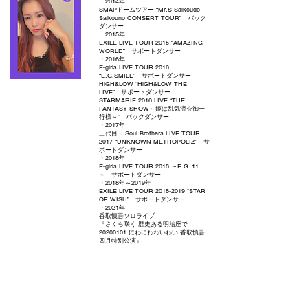
・2014年
SMAPドームツアー “Mr.S Saikoude
Saikouno CONSERT TOUR” バック
ダンサー
・2015年
EXILE LIVE TOUR 2015 “AMAZING
WORLD” サポートダンサー
・2016年
E-girls LIVE TOUR 2016
“E.G.SMILE” サポートダンサー
HiGH&LOW “HiGH&LOW THE
LIVE” サポートダンサー
STARMARIE 2016 LIVE “THE
FANTASY SHOW～姫は乱気流☆御一
行様～” バックダンサー
・2017年
三代目 J Soul Brothers LIVE TOUR
2017 “UNKNOWN METROPOLIZ” サ
ポートダンサー
・2018年
E-girls LIVE TOUR 2018 ～E.G. 11
～ サポートダンサー
・2018年～2019年
EXILE LIVE TOUR
2018-2019
“STAR
OF WISH” サポートダンサー
・2021年
香取慎吾ソロライブ
『さくら咲く 歴史ある明治座で
20200101
にわにわわいわい 香取慎吾
四月特別公演』