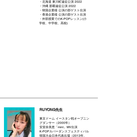
・北海道 東川町遠征公演 2022
・沖縄 那覇遠征公演 2022
・韓国企業様 公演の部ゲスト出演
・香港企業様 公演の部ゲスト出演
・外部授業でのK-POPレッスン(小
学校、中学校、高校)
RUYONG先生
東京ドーム イースタン戦オープニン
グダンサー（2000年）
安室奈美恵「mint」MV出演
K-POPカバーダンスフェスティバル
韓国大会日本代表出場（2013年、