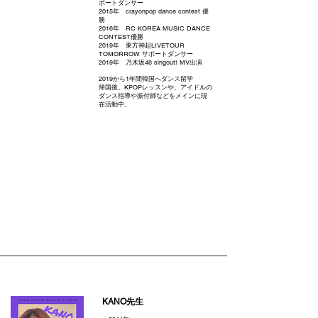
ポートダンサー
2015年 crayonpop dance contest 優
勝
2016年 RC KOREA MUSIC DANCE
CONTEST優勝
2019年 東方神起LIVETOUR
TOMORROW サポートダンサー
2019年 乃木坂46 singout! MV出演
2019から1年間韓国へダンス留学
帰国後、KPOPレッスンや、アイドルの
ダンス指導や振付師などをメインに現
在活動中。
KANO先生