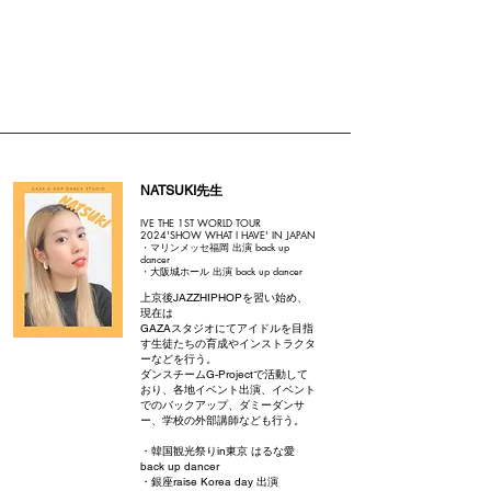
NATSUKI先生
IVE THE 1ST WORLD TOUR
2024'SHOW WHAT I HAVE' IN JAPAN
・マリンメッセ福岡 出演 back up
dancer
・大阪城ホール 出演 back up dancer
上京後JAZZHIPHOPを習い始め、
現在は
GAZAスタジオにてアイドルを目指
す生徒たちの育成やインストラクタ
ーなどを行う。
ダンスチームG-Projectで活動して
おり、各地イベント出演、イベント
でのバックアップ、ダミーダンサ
ー、学校の外部講師なども行う。
・韓国観光祭りin東京 はるな愛
back up dancer
・銀座raise Korea day 出演