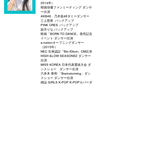
2014年）
韓国俳優ファンミーティング ダンサ
ー出演
AKB48、乃木坂46ダミーダンサー
三上悠亜 バックアップ
PINK CRES. バックアップ
如月りな バックアップ
映画「BORN TO DANCE」発売記念
イベント ダンサー出演
a-nationオープニングダンサー
（2015年）
NEC 生体認証『Bio-IDiom』CM出演
HIGH &LOW SEASONS2 ダンサー
出演
MISS KOREA 日本代表選抜大会 ダ
ンスショー ダンサー出演
六本木 香和 「Brainstorming」ダン
スショー ダンサー出演
雑誌 GIRLS K-POP K-POPカバーダ
ンス座談会 掲載
日韓交流おまつり ダンサー出演
yukaDD(;´∀`) 「Superhero」MV出演