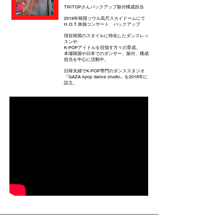
TRITOPさんバックアップ振付構成担当
2019年韓国ソウル高尺スカイドームにて
H.O.T.単独コンサート バックアップ
現在韓国のスタイルに特化したダンスレッ
スンや
K-POPアイドルを目指す方々の育成。
本場韓国や日本でのダンサー、振付、構成
担当を中心に活動中。
日韓夫婦でK-POP専門のダンススタジオ
『GAZA kpop dance studio』を2018年に
設立。